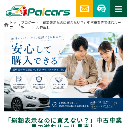
トッ
ブログ一
> 「総額表示なのに買えない？」中古車業界で進むルー
home
>
プ
覧
ル見直し
「総額表示なのに買えない？」中古車業
界で進むルール見直し