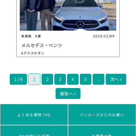
奈良県 K様
2024/12/09
メルセデス・ベンツ
Aクラスセダン
1 / 9
1
2
3
4
5
...
次へ »
最後へ »
よくある質問 FAQ
パッカーズからのお願い
4つの安心と不安
お客様の声