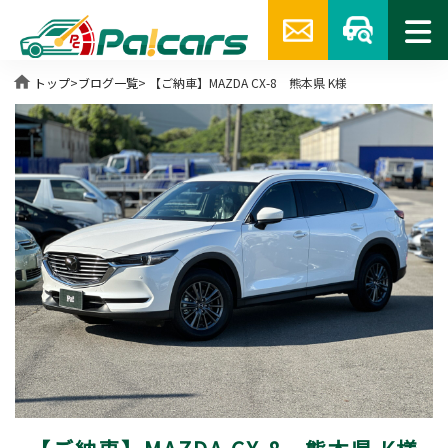
home
トップ
>
ブログ一覧
> 【ご納車】MAZDA CX-8 熊本県 K様