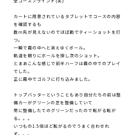
全コースブラインド(笑)
カートに用意されているタブレットでコースの内容
を確認するも
数ｍ先が見えないのでほぼ勘でティーショットを打
つ。
一瞬で霧の中へと消えゆくボール。
軌道を頼りにボールを探し次のショット。
とまあこんな感じで前半ハーフは霧の中でのプレイ
でした。
正に霧中でゴルフに打ち込みました。
トップバッターということもあり自分たちの前は整
備カーがグリーンの芝を整備していて
常に整備したてのグリーンだったので転がる転が
る。。。
いつもの1.5倍ほど転がるのでうまく合わせれ
ず。。。