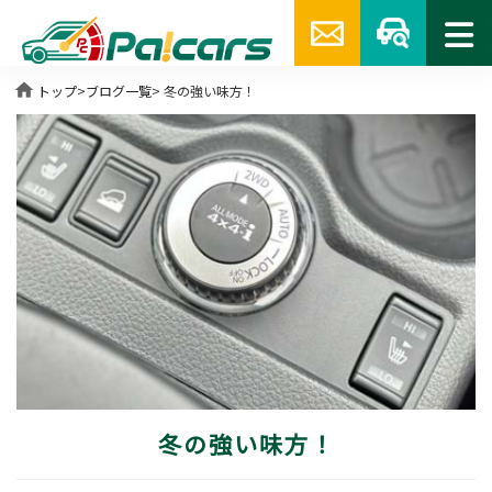
home
トップ
>
ブログ一覧
> 冬の強い味方！
冬の強い味方！