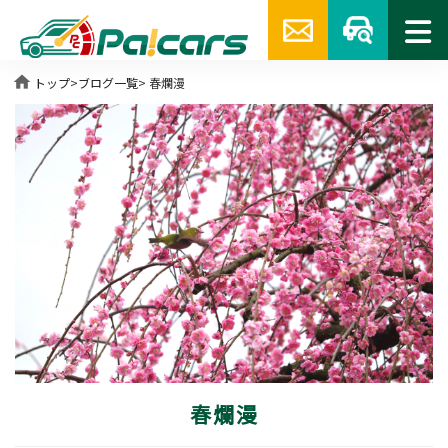
home
トップ
>
ブログ一覧
> 春爛漫
春爛漫