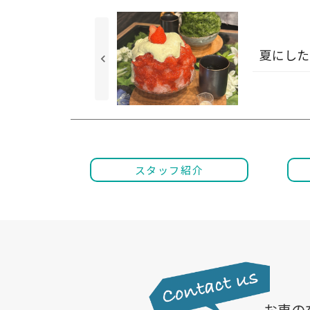
夏にした
keyboard_arrow_left
スタッフ紹介
お車の