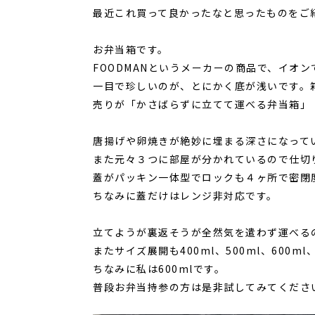
最近これ買って良かったなと思ったものをご
お弁当箱です。
FOODMANというメーカーの商品で、イオ
一目で珍しいのが、とにかく底が浅いです。
売りが「かさばらずに立てて運べる弁当箱」
唐揚げや卵焼きが絶妙に埋まる深さになって
また元々３つに部屋が分かれているので仕切
蓋がパッキン一体型でロックも４ヶ所で密閉
ちなみに蓋だけはレンジ非対応です。
立てようが裏返そうが全然気を遣わず運べる
またサイズ展開も400ml、500ml、600m
ちなみに私は600mlです。
普段お弁当持参の方は是非試してみてくださ