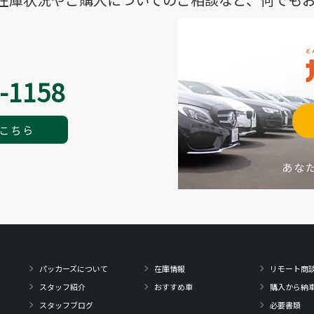
-1158
こちら
あな
パッカーズについて
在庫情報
リモート商
スタッフ紹介
おすすめ車
購入から納
スタッフブログ
必要書類