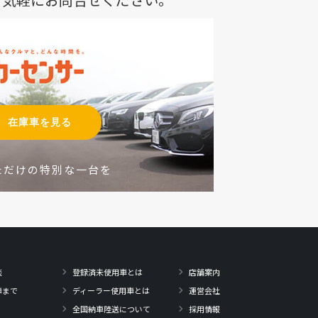
在庫車を見る
ただけの特別な一台を
談
登録済未使用車とは
店舗案内
車まで
ディーラー使用車とは
運営会社
全国納車陸送について
採用情報