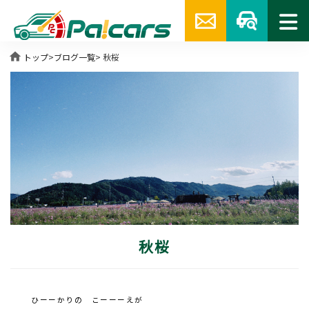
home
トップ
>
ブログ一覧
> 秋桜
秋桜
ひーーかりの こーーーえが