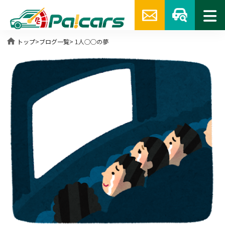
home
トップ
>
ブログ一覧
> 1人○○の夢