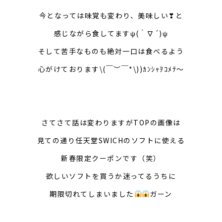
今となっては味覚も変わり、美味しい❣と
感じながら食してますψ(｀∇´)ψ
そして苦手なものも絶対一口は食べるよう
心がけております\(￣︶￣*\))ｶﾝｼｬｦｺﾒﾃ～
さてさて話は変わりますがTOPの画像は
見ての通り任天堂SWICHのソフトに使える
新春限定クーポンです（笑）
欲しいソフトを買うか迷ってるうちに
期限切れてしまいました
ガーン