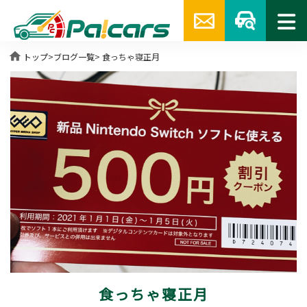
home
トップ
>
ブログ一覧
> 食っちゃ寝正月
食っちゃ寝正月