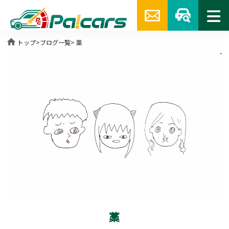
home
トップ
>
ブログ一覧
> 藁
藁