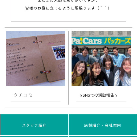
皆様のお役に立てるように頑張ります（＾＾）
ク チ コ ミ
✰SNSでの活動報告✰
スタッフ紹介
店舗紹介・会社案内