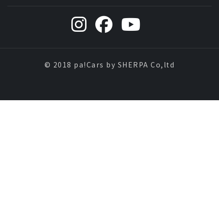
© 2018 pa!Cars by SHERPA Co,ltd