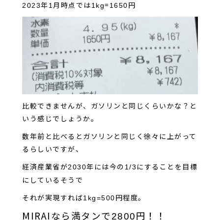
年
月時点では
=
円
2023
1
1kg
1650
比較できませんが、ガソリンと同じくらいかな？と
いう感じでしょうか。
数年前と比べるとガソリンと同じく徐々に上がって
るらしいですが、
経済産業省が
年には今の
にすることを目標
2030
1/3
にしているそうで
それが実現すれば
円程度。
1kg=500
MIRAIなら満タンで
円！！
2800