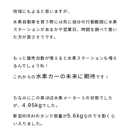
地域にもよると思いますが、
水素自動車を買う際には先に自分の行動範囲に水素
ステーションがあるかや営業日、時間を調べて置い
た方が良さそうです。
もっと販売台数が増えると水素ステーションも増え
るんでしょうね！
水素カーの未来に期待
これからの
です！
ちなみにこの車ほぼ水素メーター０の状態でした
4.95kg
が、
でした。
5.6kg
新型MIRAIのタンク容量が
なので９割くら
い入りました。