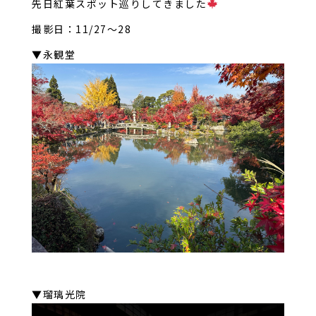
先日紅葉スポット巡りしてきました
撮影日：11/27～28
▼永観堂
▼瑠璃光院