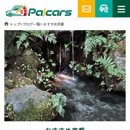
home
トップ
>
ブログ一覧
> おすすめ京都