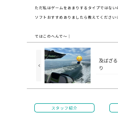
ただ私はゲームをあまりするタイプではない
ソフトおすすめありましたら教えてください
ではこのへんで～｜
及ばざる
keyboard_arrow_left
り
スタッフ紹介