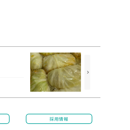
keyboard_arrow_right
採用情報