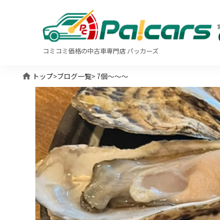
コミコミ価格の中古車専門店 パッカーズ
home
トップ
>
ブログ一覧
> 7個～～～