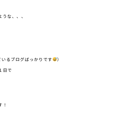
ような、、、
ているブ
ロ
グばっかりです
）
１日で
す！