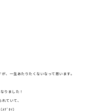
すが、一生あたりたくないなって思います。
になりました！
られていて、
（ﾒﾃﾞﾀｲ）