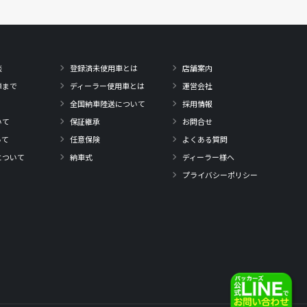
談
登録済未使用車とは
店舗案内
車まで
ディーラー使用車とは
運営会社
全国納車陸送について
採用情報
いて
保証継承
お問合せ
いて
任意保険
よくある質問
について
納車式
ディーラー様へ
プライバシーポリシー