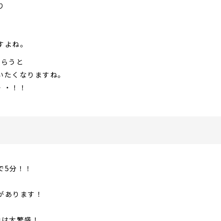
り
すよね。
もらうと
いたくなりますね。
・・！！
で5分！！
があります！
時は大繁盛！