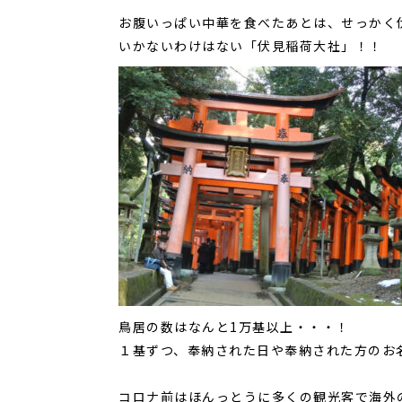
お腹いっぱい中華を食べたあとは、せっかく
いかないわけはない「伏見稲荷大社」！！
鳥居の数はなんと1万基以上・・・！
１基ずつ、奉納された日や奉納された方のお
コロナ前はほんっとうに多くの観光客で海外