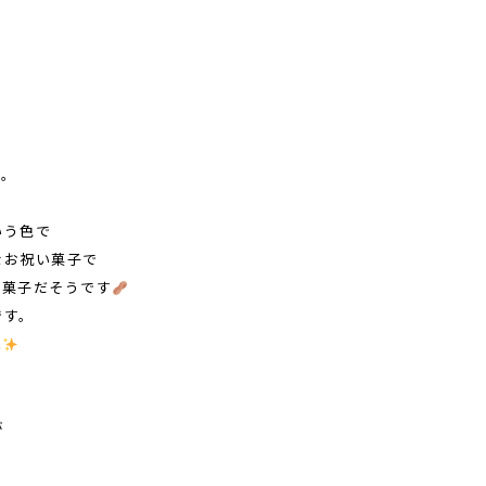
す。
いう色で
なお祝い菓子で
お菓子だそうです
です。
ね
が