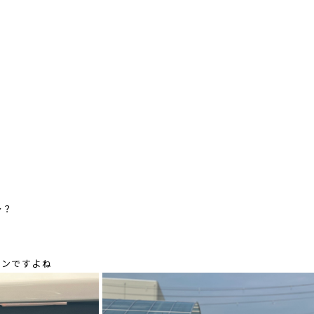
～？
インですよね