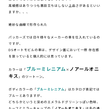
高級感はありつつも悪目立ちはしない上品さがあるといい
ますか、、、
絶妙な曲線で形作られた
パッカーズでは日々様々なメーカーの車を仕入れているの
ですが、
DSオートモビルの車は、デザイン面において一際 存在感
を放っていると個人的には思っています。
ブルーミレニアム
ノアールオニ
カラーは「
×
キス
」のツートーン。
ボディカラーの「
ブルーミレニアム
」はカタログ表記では
ブルーとありますが、
どちらかというと深めのエメラルドグリーンっぽい色味、
ルーフとミラーキャップの「
ノアールオニキス
」は名の通