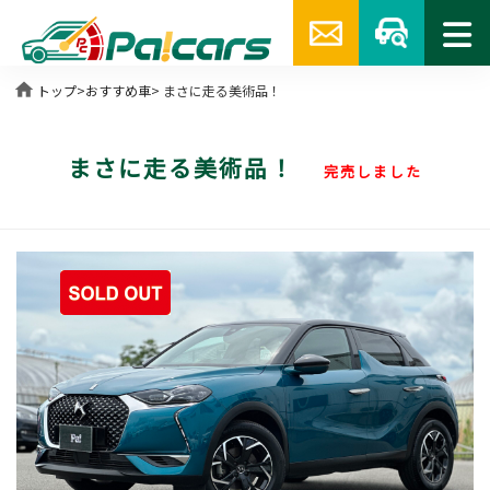
home
トップ
>
おすすめ車
> まさに走る美術品！
まさに走る美術品！
完売しました