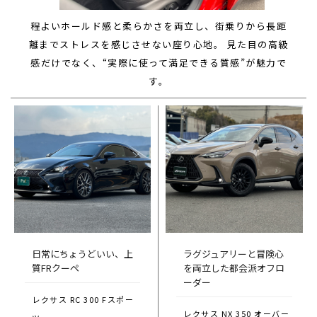
程よいホールド感と柔らかさを両立し、街乗りから長距
離までストレスを感じさせない座り心地。 見た目の高級
感だけでなく、“実際に使って満足できる質感”が魅力で
す。
日常にちょうどいい、上
ラグジュアリーと冒険心
質FRクーペ
を両立した都会派オフロ
ーダー
レクサス RC 300 Fスポー
レクサス NX 350 オーバー