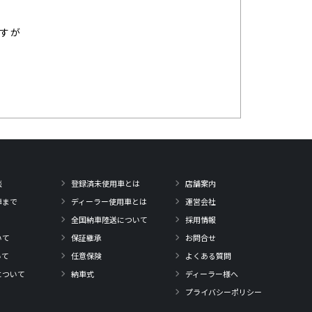
すが
。
談
登録済未使用車とは
店舗案内
車まで
ディーラー使用車とは
運営会社
全国納車陸送について
採用情報
いて
保証継承
お問合せ
いて
任意保険
よくある質問
について
納車式
ディーラー様へ
プライバシーポリシー