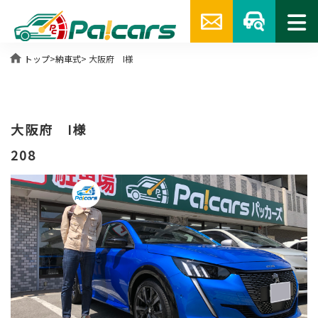
home
トップ
>
納車式
> 大阪府 I様
大阪府 I様
208