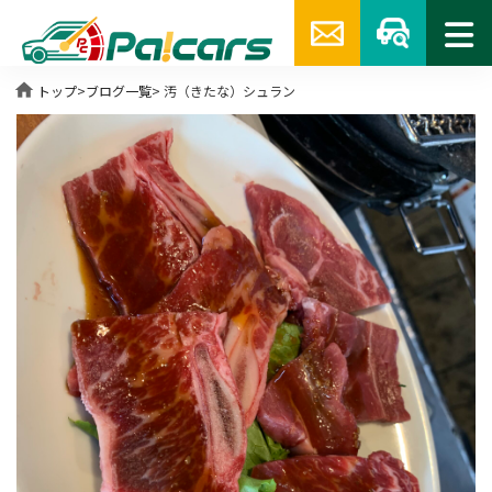
home
トップ
>
ブログ一覧
> 汚（きたな）シュラン